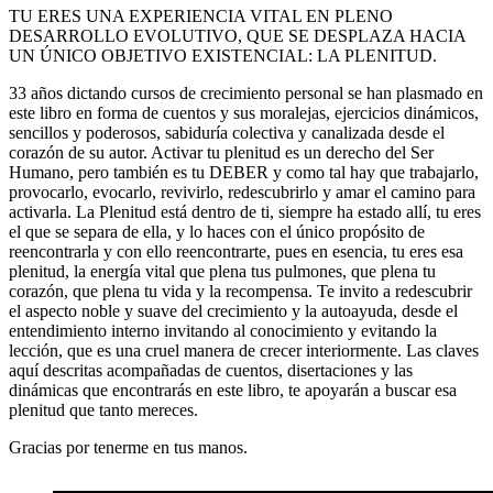
TU ERES UNA EXPERIENCIA VITAL EN PLENO
DESARROLLO EVOLUTIVO, QUE SE DESPLAZA HACIA
UN ÚNICO OBJETIVO EXISTENCIAL: LA PLENITUD.
33 años dictando cursos de crecimiento personal se han plasmado en
este libro en forma de cuentos y sus moralejas, ejercicios dinámicos,
sencillos y poderosos, sabiduría colectiva y canalizada desde el
corazón de su autor. Activar tu plenitud es un derecho del Ser
Humano, pero también es tu DEBER y como tal hay que trabajarlo,
provocarlo, evocarlo, revivirlo, redescubrirlo y amar el camino para
activarla. La Plenitud está dentro de ti, siempre ha estado allí, tu eres
el que se separa de ella, y lo haces con el único propósito de
reencontrarla y con ello reencontrarte, pues en esencia, tu eres esa
plenitud, la energía vital que plena tus pulmones, que plena tu
corazón, que plena tu vida y la recompensa. Te invito a redescubrir
el aspecto noble y suave del crecimiento y la autoayuda, desde el
entendimiento interno invitando al conocimiento y evitando la
lección, que es una cruel manera de crecer interiormente. Las claves
aquí descritas acompañadas de cuentos, disertaciones y las
dinámicas que encontrarás en este libro, te apoyarán a buscar esa
plenitud que tanto mereces.
Gracias por tenerme en tus manos.